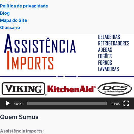
Política de privacidade
Blog
Mapa do Site
Glossário
Tocador
de
vídeo
00:00
01:05
Quem Somos
Assistência Imports: