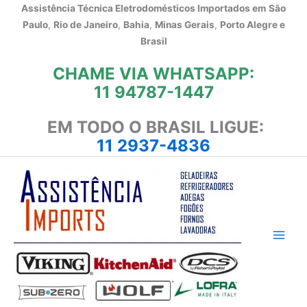
Ir
Assistência Técnica Eletrodomésticos Importados em
São
para
Paulo
,
Rio de Janeiro
,
Bahia
,
Minas Gerais
,
Porto Alegre e
o
Brasil
conteúdo
CHAME VIA WHATSAPP:
11 94787-1447
EM TODO O BRASIL LIGUE:
11 2937-4836