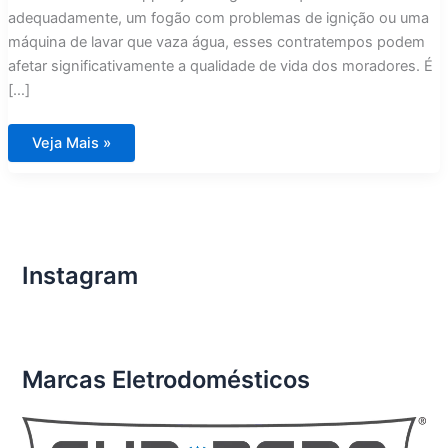
adequadamente, um fogão com problemas de ignição ou uma
máquina de lavar que vaza água, esses contratempos podem
afetar significativamente a qualidade de vida dos moradores. É
[…]
Conserto
Veja Mais »
de
Eletrodomésticos
Importados
em
Condomínios
de
Luxo
Condomínio
Aura
Instagram
Tijuca
Marcas Eletrodomésticos