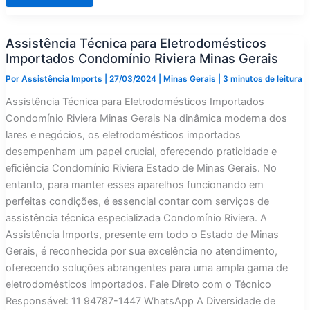
Técnica
para
Eletrodomésticos
Importados
Assistência Técnica para Eletrodomésticos
Condomínio
Quintas
Importados Condomínio Riviera Minas Gerais
do
Sol
Por
Assistência Imports
|
27/03/2024
|
Minas Gerais
|
3 minutos de leitura
Minas
Gerais
Assistência Técnica para Eletrodomésticos Importados
Condomínio Riviera Minas Gerais Na dinâmica moderna dos
lares e negócios, os eletrodomésticos importados
desempenham um papel crucial, oferecendo praticidade e
eficiência Condomínio Riviera Estado de Minas Gerais. No
entanto, para manter esses aparelhos funcionando em
perfeitas condições, é essencial contar com serviços de
assistência técnica especializada Condomínio Riviera. A
Assistência Imports, presente em todo o Estado de Minas
Gerais, é reconhecida por sua excelência no atendimento,
oferecendo soluções abrangentes para uma ampla gama de
eletrodomésticos importados. Fale Direto com o Técnico
Responsável: 11 94787-1447 WhatsApp A Diversidade de