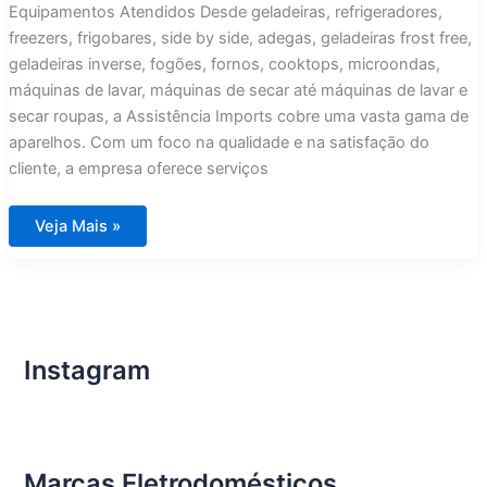
Equipamentos Atendidos Desde geladeiras, refrigeradores,
freezers, frigobares, side by side, adegas, geladeiras frost free,
geladeiras inverse, fogões, fornos, cooktops, microondas,
máquinas de lavar, máquinas de secar até máquinas de lavar e
secar roupas, a Assistência Imports cobre uma vasta gama de
aparelhos. Com um foco na qualidade e na satisfação do
cliente, a empresa oferece serviços
Assistência
Veja Mais »
Técnica
para
Eletrodomésticos
Importados
Condomínio
Riviera
Minas
Gerais
Instagram
Marcas Eletrodomésticos