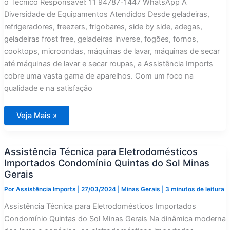
o Técnico Responsável: 11 94787-1447 WhatsApp A
Diversidade de Equipamentos Atendidos Desde geladeiras,
refrigeradores, freezers, frigobares, side by side, adegas,
geladeiras frost free, geladeiras inverse, fogões, fornos,
cooktops, microondas, máquinas de lavar, máquinas de secar
até máquinas de lavar e secar roupas, a Assistência Imports
cobre uma vasta gama de aparelhos. Com um foco na
qualidade e na satisfação
Assistência
Veja Mais »
Técnica
para
Eletrodomésticos
Importados
Assistência Técnica para Eletrodomésticos
Condomínio
Quintas
Importados Condomínio Quintas do Sol Minas
do
Morro
Gerais
Minas
Gerais
Por
Assistência Imports
|
27/03/2024
|
Minas Gerais
|
3 minutos de leitura
Assistência Técnica para Eletrodomésticos Importados
Condomínio Quintas do Sol Minas Gerais Na dinâmica moderna