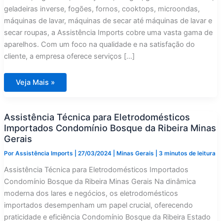
geladeiras inverse, fogões, fornos, cooktops, microondas,
máquinas de lavar, máquinas de secar até máquinas de lavar e
secar roupas, a Assistência Imports cobre uma vasta gama de
aparelhos. Com um foco na qualidade e na satisfação do
cliente, a empresa oferece serviços […]
Assistência
Veja Mais »
Técnica
para
Eletrodomésticos
Importados
Assistência Técnica para Eletrodomésticos
Condomínio
Alphaville
Importados Condomínio Bosque da Ribeira Minas
Minas
Gerais
Gerais
Por
Assistência Imports
|
27/03/2024
|
Minas Gerais
|
3 minutos de leitura
Assistência Técnica para Eletrodomésticos Importados
Condomínio Bosque da Ribeira Minas Gerais Na dinâmica
moderna dos lares e negócios, os eletrodomésticos
importados desempenham um papel crucial, oferecendo
praticidade e eficiência Condomínio Bosque da Ribeira Estado