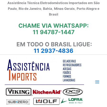
Ir
Assistência Técnica Eletrodomésticos Importados em
São
para
Paulo
,
Rio de Janeiro
,
Bahia
,
Minas Gerais
,
Porto Alegre e
o
Brasil
conteúdo
CHAME VIA WHATSAPP:
11 94787-1447
EM TODO O BRASIL LIGUE:
11 2937-4836