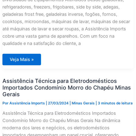
refrigeradores, freezers, frigobares, side by side, adegas,
geladeiras frost free, geladeiras inverse, fogões, fornos,
cooktops, microondas, máquinas de lavar, máquinas de secar
até máquinas de lavar e secar roupas, a Assistência Imports
cobre uma vasta gama de aparelhos. Com um foco na
qualidade e na satisfação do cliente, a
Assistência
Veja Mais »
Técnica
para
Eletrodomésticos
Importados
Assistência Técnica para Eletrodomésticos
Condomínio
Estância
Importados Condomínio Morro do Chapéu Minas
Serrana
Minas
Gerais
Gerais
Por
Assistência Imports
|
27/03/2024
|
Minas Gerais
|
3 minutos de leitura
Assistência Técnica para Eletrodomésticos Importados
Condomínio Morro do Chapéu Minas Gerais Na dinâmica
moderna dos lares e negócios, os eletrodomésticos
importados desempenham um papel crucial, oferecendo