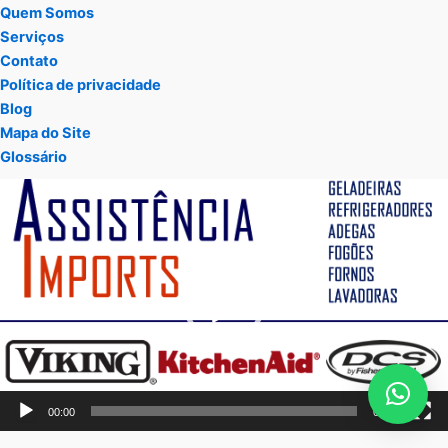
Quem Somos
Serviços
Contato
Política de privacidade
Blog
Mapa do Site
Glossário
Tocador
de
vídeo
00:00
01:05