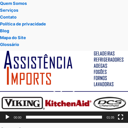
Quem Somos
Serviços
Contato
Política de privacidade
Blog
Mapa do Site
Glossário
Tocador
de
vídeo
00:00
01:05