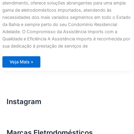
atendimento, oferece soluções abrangentes para uma ampla
gama de eletrodomésticos importados, atendendo às
necessidades dos mais variados segmentos em todo o Estado
da Bahia e sempre perto do seu Condomínio Residencial
Adelaide. O Compromisso da Assistência Imports com a
Qualidade e Eficiência A Assistência Imports é reconhecida por
sua dedicação à prestação de serviços de
Assistência
Veja Mais »
Técnica
Eletrodomésticos
Condomínio
Residencial
Adelaide
na
Bahia
Instagram
Marcas Eletrodomésticos