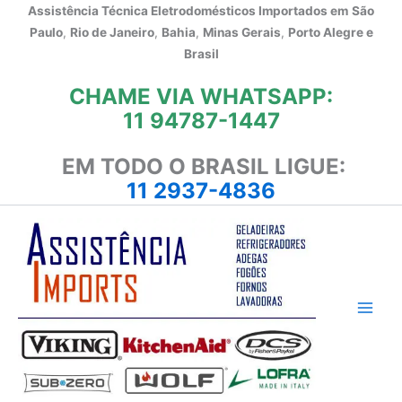
Ir
Assistência Técnica Eletrodomésticos Importados em
São
para
Paulo
,
Rio de Janeiro
,
Bahia
,
Minas Gerais
,
Porto Alegre e
o
Brasil
conteúdo
CHAME VIA WHATSAPP:
11 94787-1447
EM TODO O BRASIL LIGUE:
11 2937-4836