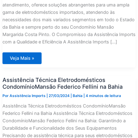
atendimento, oferece soluções abrangentes para uma ampla
gama de eletrodomésticos importados, atendendo às
necessidades dos mais variados segmentos em todo o Estado
da Bahia e sempre perto do seu Condomínio Mansão
Margarida Costa Pinto. O Compromisso da Assistência Imports
com a Qualidade e Eficiência A Assistência Imports […]
Assistência
Veja Mais »
Técnica
Eletrodomésticos
Condomínio
Mansão
Assistência Técnica Eletrodomésticos
Margarida
Costa
CondomínioMansão Federico Fellini na Bahia
Pinto
na
Por
Assistência Imports
|
27/03/2024
|
Bahia
|
4 minutos de leitura
Bahia
Assistência Técnica Eletrodomésticos CondomínioMansão
Federico Fellini na Bahia Assistência Técnica Eletrodomésticos
CondomínioMansão Federico Fellini na Bahia: Garantindo a
Durabilidade e Funcionalidade dos Seus Equipamentos
Precisando de assistência técnica para seus eletrodomésticos