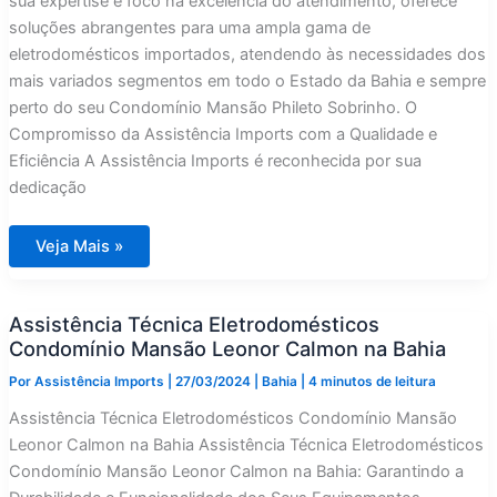
sua expertise e foco na excelência do atendimento, oferece
soluções abrangentes para uma ampla gama de
eletrodomésticos importados, atendendo às necessidades dos
mais variados segmentos em todo o Estado da Bahia e sempre
perto do seu Condomínio Mansão Phileto Sobrinho. O
Compromisso da Assistência Imports com a Qualidade e
Eficiência A Assistência Imports é reconhecida por sua
dedicação
Assistência
Veja Mais »
Técnica
Eletrodomésticos
Condomínio
Mansão
Assistência Técnica Eletrodomésticos
Phileto
Sobrinho
Condomínio Mansão Leonor Calmon na Bahia
na
Bahia
Por
Assistência Imports
|
27/03/2024
|
Bahia
|
4 minutos de leitura
Assistência Técnica Eletrodomésticos Condomínio Mansão
Leonor Calmon na Bahia Assistência Técnica Eletrodomésticos
Condomínio Mansão Leonor Calmon na Bahia: Garantindo a