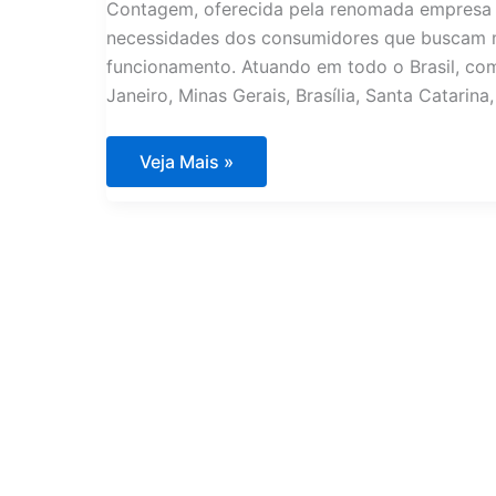
Contagem, oferecida pela renomada empresa 
necessidades dos consumidores que buscam m
funcionamento. Atuando em todo o Brasil, com
Janeiro, Minas Gerais, Brasília, Santa Catarina,
Assistência
Veja Mais »
Técnica
Eletrodomésticos
Importados
Contagem