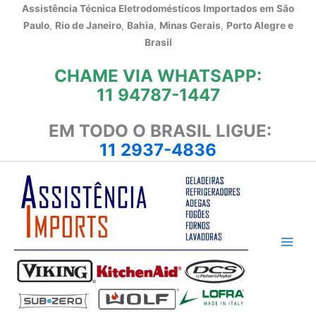
Ir
Assistência Técnica Eletrodomésticos Importados em
São
para
Paulo
,
Rio de Janeiro
,
Bahia
,
Minas Gerais
,
Porto Alegre e
o
Brasil
conteúdo
CHAME VIA WHATSAPP:
11 94787-1447
EM TODO O BRASIL LIGUE:
11 2937-4836