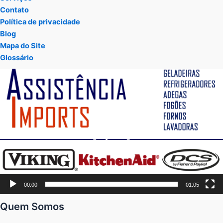
Contato
Política de privacidade
Blog
Mapa do Site
Glossário
Tocador
de
vídeo
00:00
01:05
Quem Somos