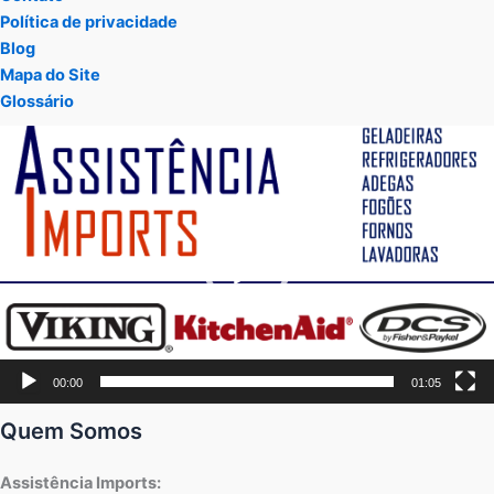
Política de privacidade
Blog
Mapa do Site
Glossário
Tocador
de
vídeo
00:00
01:05
Quem Somos
Assistência Imports: