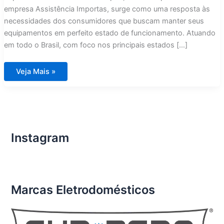
empresa Assistência Importas, surge como uma resposta às
necessidades dos consumidores que buscam manter seus
equipamentos em perfeito estado de funcionamento. Atuando
em todo o Brasil, com foco nos principais estados […]
Assistência
Veja Mais »
Técnica
Eletrodomésticos
Importados
São
José
dos
Campos
Instagram
Marcas Eletrodomésticos