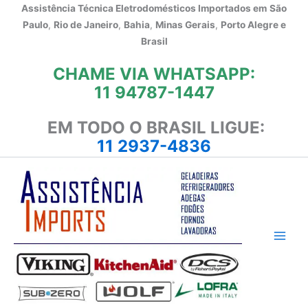
Ir
Assistência Técnica Eletrodomésticos Importados em
São
para
Paulo
,
Rio de Janeiro
,
Bahia
,
Minas Gerais
,
Porto Alegre e
o
Brasil
conteúdo
CHAME VIA WHATSAPP:
11 94787-1447
EM TODO O BRASIL LIGUE:
11 2937-4836