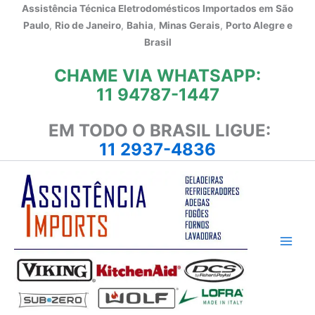
Ir
Assistência Técnica Eletrodomésticos Importados em
São
para
Paulo
,
Rio de Janeiro
,
Bahia
,
Minas Gerais
,
Porto Alegre e
o
Brasil
conteúdo
CHAME VIA WHATSAPP:
11 94787-1447
EM TODO O BRASIL LIGUE:
11 2937-4836