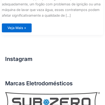
adequadamente, um fogão com problemas de ignição ou uma
máquina de lavar que vaza água, esses contratempos podem
afetar significativamente a qualidade de […]
Conserto
Veja Mais »
de
Eletrodomésticos
Importados
em
Condomínios
de
Luxo
Condomínio
Del
Instagram
Lago
RJ
Marcas Eletrodomésticos