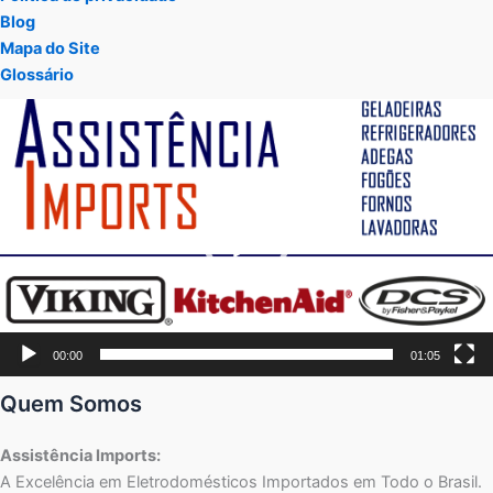
Blog
Mapa do Site
Glossário
Tocador
de
vídeo
00:00
01:05
Quem Somos
Assistência Imports:
A Excelência em Eletrodomésticos Importados em Todo o Brasil.