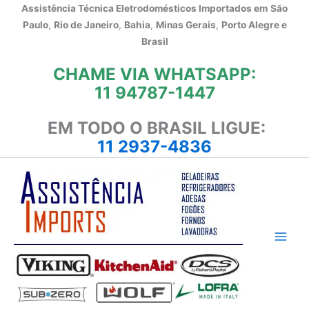
Ir
Assistência Técnica Eletrodomésticos Importados em
São
para
Paulo
,
Rio de Janeiro
,
Bahia
,
Minas Gerais
,
Porto Alegre e
o
Brasil
conteúdo
CHAME VIA WHATSAPP:
11 94787-1447
EM TODO O BRASIL LIGUE:
11 2937-4836