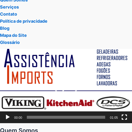
Quem Somos
Serviços
Contato
Política de privacidade
Blog
Mapa do Site
Glossário
Tocador
de
vídeo
00:00
01:05
Quem Somos