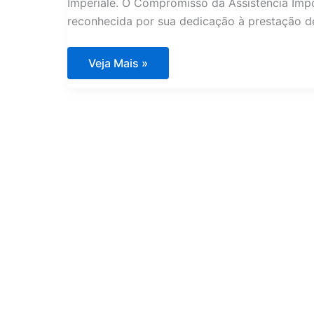
Imperiale. O Compromisso da Assistência Impo
reconhecida por sua dedicação à prestação de
Assistência
Veja Mais »
Técnica
Eletrodomésticos
Condomínio
Terrazzo
Imperiale
na
Bahia