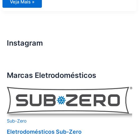
Assistência
Veja Mais »
Técnica
de
Eletrodomésticos
Importados
Condomínio
Estância
Residências
do
Golfe
Instagram
Chácara
das
Pedras
Marcas Eletrodomésticos
Sub-Zero
Eletrodomésticos Sub-Zero