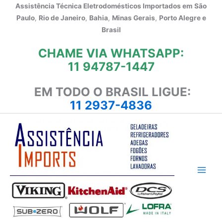
Ir
Assistência Técnica Eletrodomésticos Importados em
São
para
Paulo
,
Rio de Janeiro
,
Bahia
,
Minas Gerais
,
Porto Alegre e
o
Brasil
conteúdo
CHAME VIA WHATSAPP:
11 94787-1447
EM TODO O BRASIL LIGUE:
11 2937-4836