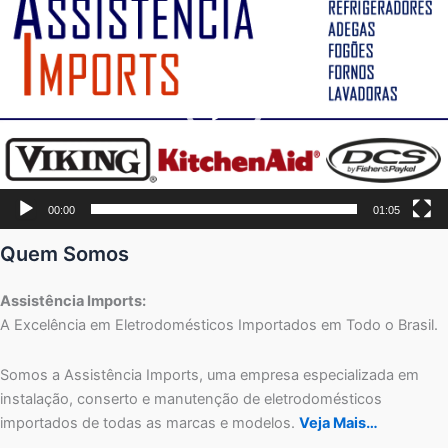
de
vídeo
00:00
01:05
Quem Somos
Assistência Imports:
A Excelência em Eletrodomésticos Importados em Todo o Brasil.
Somos a Assistência Imports, uma empresa especializada em
instalação, conserto e manutenção de eletrodomésticos
importados de todas as marcas e modelos.
Veja Mais…