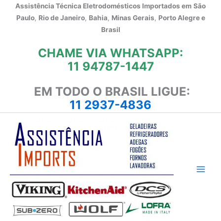
Ir
Assistência Técnica Eletrodomésticos Importados em
São
para
Paulo
,
Rio de Janeiro
,
Bahia
,
Minas Gerais
,
Porto Alegre e
o
Brasil
conteúdo
CHAME VIA WHATSAPP:
11 94787-1447
EM TODO O BRASIL LIGUE:
11 2937-4836