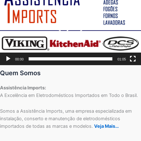
vídeo
00:00
01:05
Quem Somos
Assistência Imports:
A Excelência em Eletrodomésticos Importados em Todo o Brasil.
Somos a Assistência Imports, uma empresa especializada em
instalação, conserto e manutenção de eletrodomésticos
importados de todas as marcas e modelos.
Veja Mais…