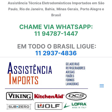
Ir
Assistência Técnica Eletrodomésticos Importados em
São
para
Paulo
,
Rio de Janeiro
,
Bahia
,
Minas Gerais
,
Porto Alegre e
o
Brasil
conteúdo
CHAME VIA WHATSAPP:
11 94787-1447
EM TODO O BRASIL LIGUE:
11 2937-4836