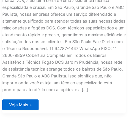
marca DCS, a escolha certa de uma assistência técnica
especializada é crucial. Em São Paulo, Grande São Paulo e ABC
Paulista, nossa empresa oferece um serviço diferenciado e
altamente qualificado para atender todas as suas necessidades
relacionadas a fogões DCS. Com técnicos especializados e um
atendimento rápido e preciso, garantimos a máxima eficiência e
satisfação dos nossos clientes. Em São Paulo Fale Direto com
o Técnico Responsável: 11 94787-1447 WhatsApp FIXO: 11
2600-9859 Cobertura Completa em Todos os Bairros
Assistência Técnica Fogão DCS Jardim Prudência, nossa rede
de assistência técnica abrange todos os bairros de São Paulo,
Grande São Paulo e ABC Paulista. Isso significa que, não
importa onde você esteja, um técnico especializado está
pronto para atendê-lo com a rapidez e a […]
Assistência
Veja Mais »
Técnica
Fogão
DCS
Jardim
Prudência