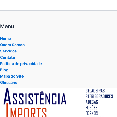
Menu
Home
Quem Somos
Serviços
Contato
Política de privacidade
Blog
Mapa do Site
Glossário
Tocador
de
vídeo