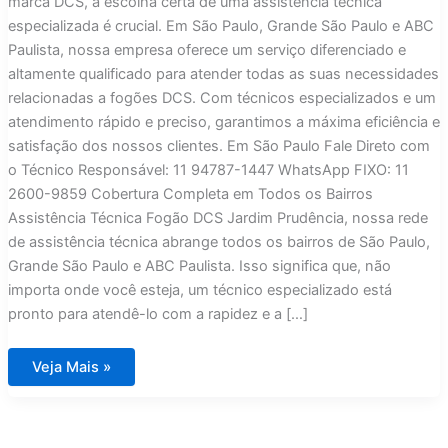
marca DCS, a escolha certa de uma assistência técnica
especializada é crucial. Em São Paulo, Grande São Paulo e ABC
Paulista, nossa empresa oferece um serviço diferenciado e
altamente qualificado para atender todas as suas necessidades
relacionadas a fogões DCS. Com técnicos especializados e um
atendimento rápido e preciso, garantimos a máxima eficiência e
satisfação dos nossos clientes. Em São Paulo Fale Direto com
o Técnico Responsável: 11 94787-1447 WhatsApp FIXO: 11
2600-9859 Cobertura Completa em Todos os Bairros
Assistência Técnica Fogão DCS Jardim Prudência, nossa rede
de assistência técnica abrange todos os bairros de São Paulo,
Grande São Paulo e ABC Paulista. Isso significa que, não
importa onde você esteja, um técnico especializado está
pronto para atendê-lo com a rapidez e a […]
Assistência
Veja Mais »
Técnica
Fogão
DCS
Jardim
Prudência