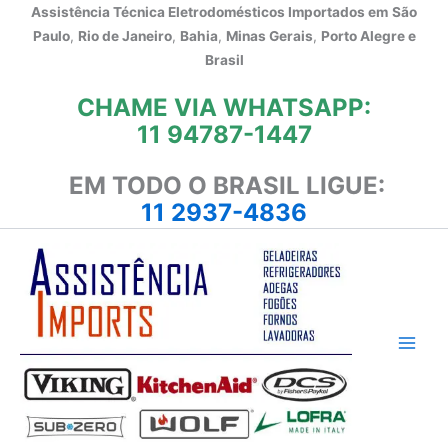
Ir
Assistência Técnica Eletrodomésticos Importados em
São
para
Paulo
,
Rio de Janeiro
,
Bahia
,
Minas Gerais
,
Porto Alegre e
o
Brasil
conteúdo
CHAME VIA WHATSAPP:
11 94787-1447
EM TODO O BRASIL LIGUE:
11 2937-4836