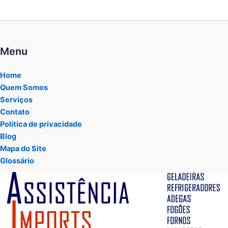
Menu
Home
Quem Somos
Serviços
Contato
Política de privacidade
Blog
Mapa do Site
Glossário
Tocador
de
vídeo