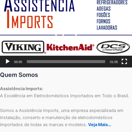
de
vídeo
00:00
01:05
Quem Somos
Assistência Imports:
A Excelência em Eletrodomésticos Importados em Todo o Brasil.
Somos a Assistência Imports, uma empresa especializada em
instalação, conserto e manutenção de eletrodomésticos
importados de todas as marcas e modelos.
Veja Mais…