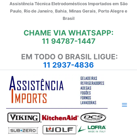
Ir
Assistência Técnica Eletrodomésticos Importados em
São
para
Paulo
,
Rio de Janeiro
,
Bahia
,
Minas Gerais
,
Porto Alegre e
o
Brasil
conteúdo
CHAME VIA WHATSAPP:
11 94787-1447
EM TODO O BRASIL LIGUE:
11 2937-4836