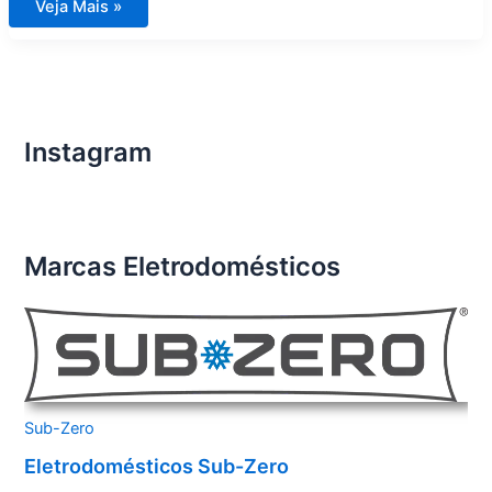
Assistência
Veja Mais »
Técnica
de
Eletrodomésticos
Importados
CondomínioPonta
da
Figueira
Marina
Melnick
Instagram
Even
Marcas Eletrodomésticos
Sub-Zero
Eletrodomésticos Sub-Zero