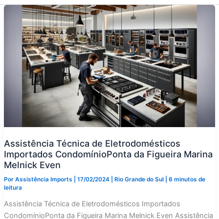
Assistência Técnica de Eletrodomésticos
Importados CondomínioPonta da Figueira Marina
Melnick Even
Por
Assistência Imports
|
17/02/2024
|
Rio Grande do Sul
|
6 minutos de
leitura
Assistência Técnica de Eletrodomésticos Importados
CondomínioPonta da Figueira Marina Melnick Even Assistência