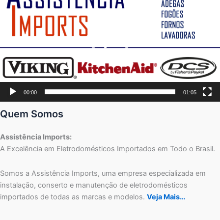
vídeo
00:00
01:05
Quem Somos
Assistência Imports:
A Excelência em Eletrodomésticos Importados em Todo o Brasil.
Somos a Assistência Imports, uma empresa especializada em
instalação, conserto e manutenção de eletrodomésticos
importados de todas as marcas e modelos.
Veja Mais…