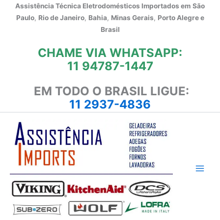
Ir
Assistência Técnica Eletrodomésticos Importados em
São
para
Paulo
,
Rio de Janeiro
,
Bahia
,
Minas Gerais
,
Porto Alegre e
o
Brasil
conteúdo
CHAME VIA WHATSAPP:
11 94787-1447
EM TODO O BRASIL LIGUE:
11 2937-4836