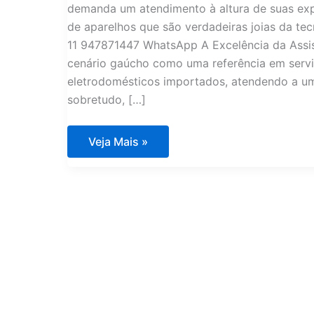
demanda um atendimento à altura de suas exp
de aparelhos que são verdadeiras joias da te
11 947871447 WhatsApp A Excelência da Assis
cenário gaúcho como uma referência em servi
eletrodomésticos importados, atendendo a uma 
sobretudo, […]
Assistência
Veja Mais »
Técnica
de
Eletrodomésticos
Importados
Condomínio
Residencial
Golden
Lake