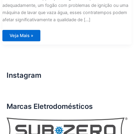
adequadamente, um fogão com problemas de ignição ou uma
máquina de lavar que vaza água, esses contratempos podem
afetar significativamente a qualidade de […]
Conserto
Veja Mais »
de
Eletrodomésticos
Importados
em
Condomínios
de
Luxo
Condomínio
Del
Instagram
Lago
RJ
Marcas Eletrodomésticos