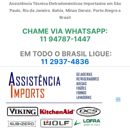
Ir
Assistência Técnica Eletrodomésticos Importados em
São
para
Paulo
,
Rio de Janeiro
,
Bahia
,
Minas Gerais
,
Porto Alegre e
o
Brasil
conteúdo
CHAME VIA WHATSAPP:
11 94787-1447
EM TODO O BRASIL LIGUE:
11 2937-4836