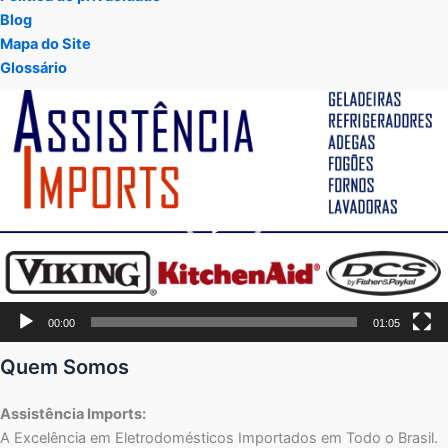
Blog
Mapa do Site
Glossário
Tocador
de
vídeo
00:00
01:05
Quem Somos
Assistência Imports:
A Excelência em Eletrodomésticos Importados em Todo o Brasil.