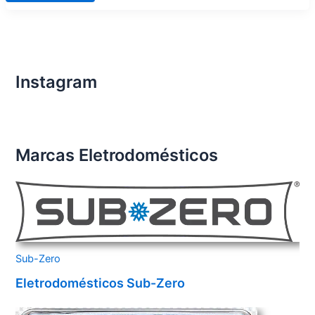
de
Eletrodomésticos
Importados
Condomínio
The
Park
Rio
Branco
Instagram
Marcas Eletrodomésticos
Sub-Zero
Eletrodomésticos Sub-Zero