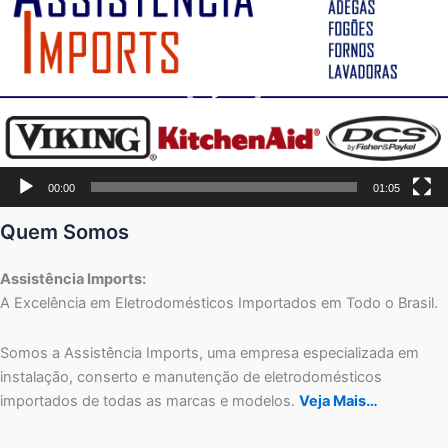
vídeo
00:00
01:05
Quem Somos
Assistência Imports:
A Excelência em Eletrodomésticos Importados em Todo o Brasil.
Somos a Assistência Imports, uma empresa especializada em
instalação, conserto e manutenção de eletrodomésticos
importados de todas as marcas e modelos.
Veja Mais…