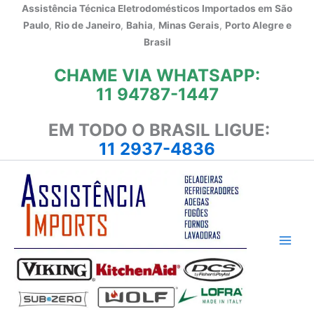
Ir
Assistência Técnica Eletrodomésticos Importados em
São
para
Paulo
,
Rio de Janeiro
,
Bahia
,
Minas Gerais
,
Porto Alegre e
o
Brasil
conteúdo
CHAME VIA WHATSAPP:
11 94787-1447
EM TODO O BRASIL LIGUE:
11 2937-4836