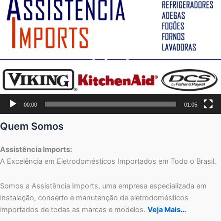
de
vídeo
00:00
01:05
Quem Somos
Assistência Imports:
A Excelência em Eletrodomésticos Importados em Todo o Brasil.
Somos a Assistência Imports, uma empresa especializada em
instalação, conserto e manutenção de eletrodomésticos
importados de todas as marcas e modelos.
Veja Mais…