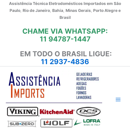
Ir
Assistência Técnica Eletrodomésticos Importados em
São
para
Paulo
,
Rio de Janeiro
,
Bahia
,
Minas Gerais
,
Porto Alegre e
o
Brasil
conteúdo
CHAME VIA WHATSAPP:
11 94787-1447
EM TODO O BRASIL LIGUE:
11 2937-4836