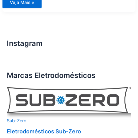
Assistência
Veja Mais »
Técnica
de
Eletrodomésticos
Importados
Condomínio
Cyrela
by
Pininfarina
Instagram
Marcas Eletrodomésticos
Sub-Zero
Eletrodomésticos Sub-Zero