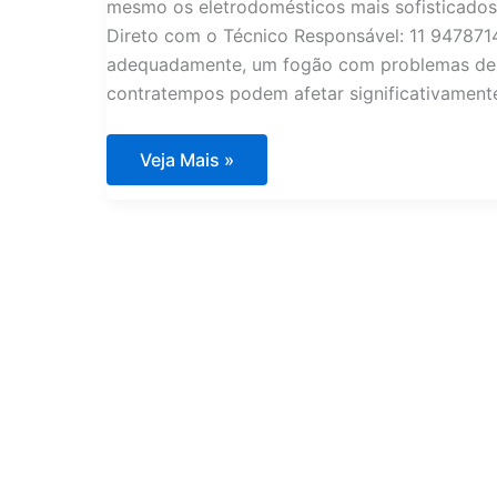
mesmo os eletrodomésticos mais sofisticados e
Direto com o Técnico Responsável: 11 947871
adequadamente, um fogão com problemas de i
contratempos podem afetar significativamente
Conserto
Veja Mais »
de
Eletrodomésticos
Importados
em
Condomínios
de
Luxo
Condomínio
Del
Lago
RJ