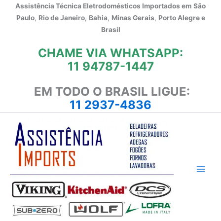
Ir
Assistência Técnica Eletrodomésticos Importados em
São
para
Paulo
,
Rio de Janeiro
,
Bahia
,
Minas Gerais
,
Porto Alegre e
o
Brasil
conteúdo
CHAME VIA WHATSAPP:
11 94787-1447
EM TODO O BRASIL LIGUE:
11 2937-4836