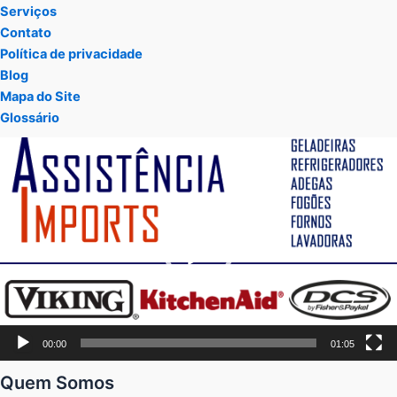
Serviços
Contato
Política de privacidade
Blog
Mapa do Site
Glossário
Tocador
de
vídeo
00:00
01:05
Quem Somos