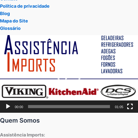
Política de privacidade
Blog
Mapa do Site
Glossário
Tocador
de
vídeo
00:00
01:05
Quem Somos
Assistência Imports: