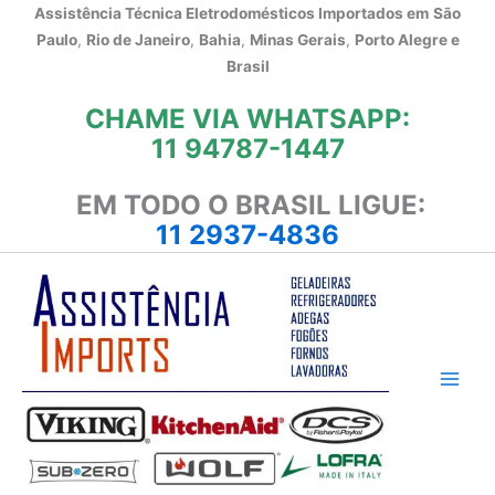
Ir
Assistência Técnica Eletrodomésticos Importados em
São
para
Paulo
,
Rio de Janeiro
,
Bahia
,
Minas Gerais
,
Porto Alegre e
o
Brasil
conteúdo
CHAME VIA WHATSAPP:
11 94787-1447
EM TODO O BRASIL LIGUE:
11 2937-4836