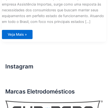
empresa Assistência Importas, surge como uma resposta às
necessidades dos consumidores que buscam manter seus
equipamentos em perfeito estado de funcionamento. Atuando
em todo o Brasil, com foco nos principais estados […]
Assistência
Veja Mais »
Técnica
Eletrodomésticos
Importados
São
José
dos
Campos
Instagram
Marcas Eletrodomésticos