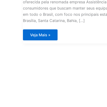
oferecida pela renomada empresa Assistência
consumidores que buscam manter seus equipa
em todo o Brasil, com foco nos principais est
Brasília, Santa Catarina, Bahia, […]
Assistência
Veja Mais »
Técnica
Eletrodomésticos
Importados
Joinville