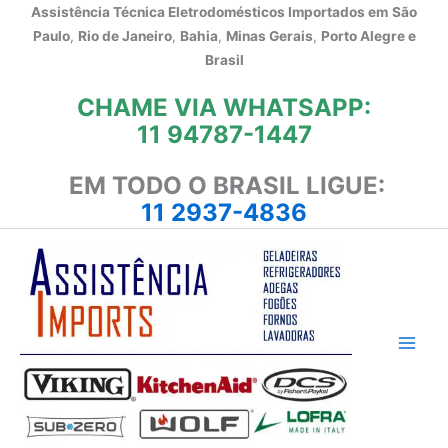
Ir
Assistência Técnica Eletrodomésticos Importados em
São
para
Paulo
,
Rio de Janeiro
,
Bahia
,
Minas Gerais
,
Porto Alegre e
o
Brasil
conteúdo
CHAME VIA WHATSAPP:
11 94787-1447
EM TODO O BRASIL LIGUE:
11 2937-4836