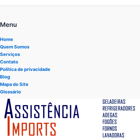
Menu
Home
Quem Somos
Serviços
Contato
Política de privacidade
Blog
Mapa do Site
Glossário
Tocador
de
vídeo