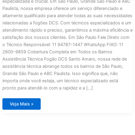
especializada é crucial. Em São Paulo, Grande São Paulo e ABC
Paulista, nossa empresa oferece um serviço diferenciado e
altamente qualificado para atender todas as suas necessidades
relacionadas a fogões DCS. Com técnicos especializados e um
atendimento rápido e preciso, garantimos a máxima eficiência e
satisfação dos nossos clientes. Em São Paulo Fale Direto com
o Técnico Responsável: 11 94787-1447 WhatsApp FIXO: 11
2600-9859 Cobertura Completa em Todos os Bairros
Assistência Técnica Fogão DCS Santo Amaro, nossa rede de
assistência técnica abrange todos os bairros de São Paulo,
Grande São Paulo e ABC Paulista. Isso significa que, não
importa onde você esteja, um técnico especializado está
pronto para atendê-lo com a rapidez e a […]
Assistência
Veja Mais »
Técnica
Fogão
DCS
Santo
Amaro