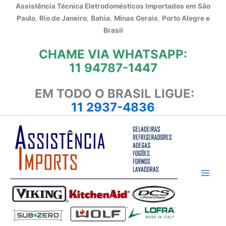
Ir
Assistência Técnica Eletrodomésticos Importados em
São
para
Paulo
,
Rio de Janeiro
,
Bahia
,
Minas Gerais
,
Porto Alegre e
o
Brasil
conteúdo
CHAME VIA WHATSAPP:
11 94787-1447
EM TODO O BRASIL LIGUE:
11 2937-4836