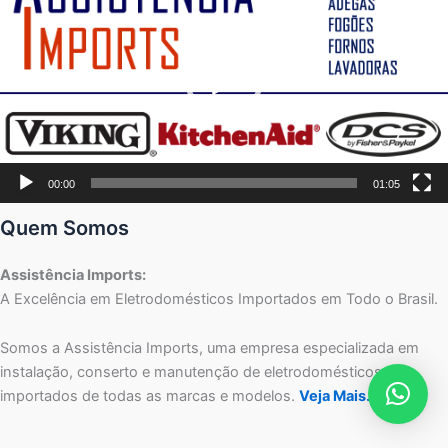
vídeo
00:00
01:05
Quem Somos
Assistência Imports:
A Excelência em Eletrodomésticos Importados em Todo o Brasil.
Somos a Assistência Imports, uma empresa especializada em
instalação, conserto e manutenção de eletrodomésticos
importados de todas as marcas e modelos.
Veja Mais…