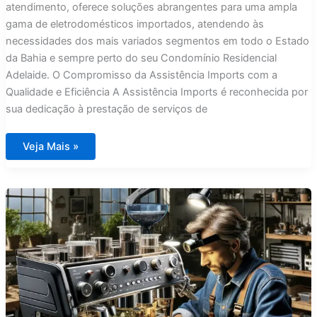
atendimento, oferece soluções abrangentes para uma ampla
gama de eletrodomésticos importados, atendendo às
necessidades dos mais variados segmentos em todo o Estado
da Bahia e sempre perto do seu Condomínio Residencial
Adelaide. O Compromisso da Assistência Imports com a
Qualidade e Eficiência A Assistência Imports é reconhecida por
sua dedicação à prestação de serviços de
Assistência
Veja Mais »
Técnica
Eletrodomésticos
Condomínio
Residencial
Adelaide
na
Bahia