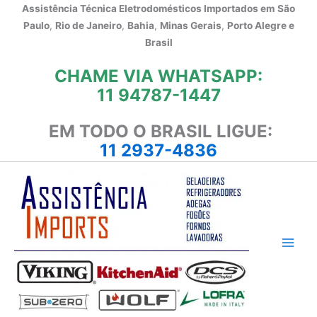
Ir
Assistência Técnica Eletrodomésticos Importados em
São
para
Paulo
,
Rio de Janeiro
,
Bahia
,
Minas Gerais
,
Porto Alegre e
o
Brasil
conteúdo
CHAME VIA WHATSAPP:
11 94787-1447
EM TODO O BRASIL LIGUE:
11 2937-4836