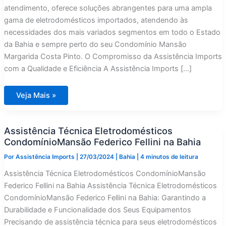
atendimento, oferece soluções abrangentes para uma ampla
gama de eletrodomésticos importados, atendendo às
necessidades dos mais variados segmentos em todo o Estado
da Bahia e sempre perto do seu Condomínio Mansão
Margarida Costa Pinto. O Compromisso da Assistência Imports
com a Qualidade e Eficiência A Assistência Imports […]
Assistência
Veja Mais »
Técnica
Eletrodomésticos
Condomínio
Mansão
Assistência Técnica Eletrodomésticos
Margarida
Costa
CondomínioMansão Federico Fellini na Bahia
Pinto
na
Por
Assistência Imports
|
27/03/2024
|
Bahia
|
4 minutos de leitura
Bahia
Assistência Técnica Eletrodomésticos CondomínioMansão
Federico Fellini na Bahia Assistência Técnica Eletrodomésticos
CondomínioMansão Federico Fellini na Bahia: Garantindo a
Durabilidade e Funcionalidade dos Seus Equipamentos
Precisando de assistência técnica para seus eletrodomésticos