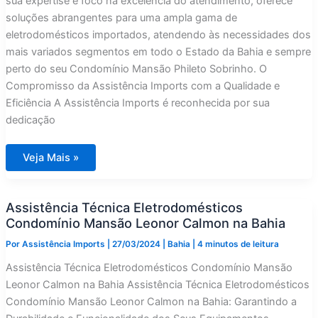
sua expertise e foco na excelência do atendimento, oferece
soluções abrangentes para uma ampla gama de
eletrodomésticos importados, atendendo às necessidades dos
mais variados segmentos em todo o Estado da Bahia e sempre
perto do seu Condomínio Mansão Phileto Sobrinho. O
Compromisso da Assistência Imports com a Qualidade e
Eficiência A Assistência Imports é reconhecida por sua
dedicação
Assistência
Veja Mais »
Técnica
Eletrodomésticos
Condomínio
Mansão
Assistência Técnica Eletrodomésticos
Phileto
Sobrinho
Condomínio Mansão Leonor Calmon na Bahia
na
Bahia
Por
Assistência Imports
|
27/03/2024
|
Bahia
|
4 minutos de leitura
Assistência Técnica Eletrodomésticos Condomínio Mansão
Leonor Calmon na Bahia Assistência Técnica Eletrodomésticos
Condomínio Mansão Leonor Calmon na Bahia: Garantindo a