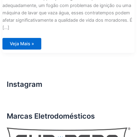
adequadamente, um fogão com problemas de ignição ou uma
máquina de lavar que vaza água, esses contratempos podem
afetar significativamente a qualidade de vida dos moradores. É
[…]
Conserto
Veja Mais »
de
Eletrodomésticos
Importados
em
Condomínios
de
Luxo
Condomínio
Aura
Instagram
Tijuca
Marcas Eletrodomésticos