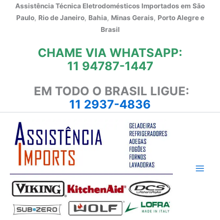
Ir
Assistência Técnica Eletrodomésticos Importados em
São
para
Paulo
,
Rio de Janeiro
,
Bahia
,
Minas Gerais
,
Porto Alegre e
o
Brasil
conteúdo
CHAME VIA WHATSAPP:
11 94787-1447
EM TODO O BRASIL LIGUE:
11 2937-4836