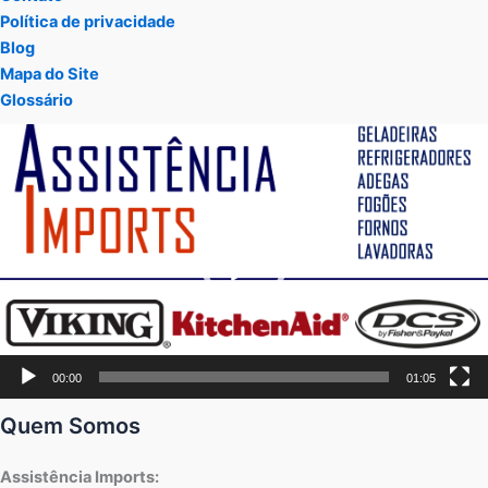
Política de privacidade
Blog
Mapa do Site
Glossário
Tocador
de
vídeo
00:00
01:05
Quem Somos
Assistência Imports: