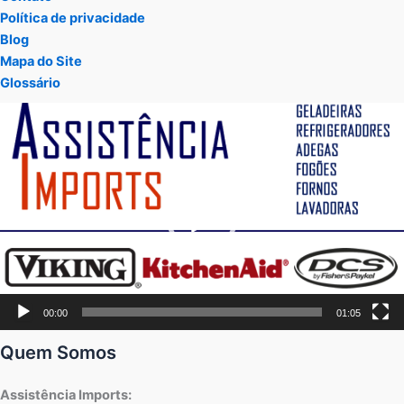
Política de privacidade
Blog
Mapa do Site
Glossário
Tocador
de
vídeo
00:00
01:05
Quem Somos
Assistência Imports: