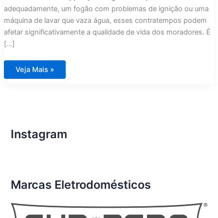
adequadamente, um fogão com problemas de ignição ou uma
máquina de lavar que vaza água, esses contratempos podem
afetar significativamente a qualidade de vida dos moradores. É
[…]
Conserto
Veja Mais »
de
Eletrodomésticos
Importados
em
Condomínios
de
Luxo
Condomínio
Aura
Instagram
Tijuca
Marcas Eletrodomésticos