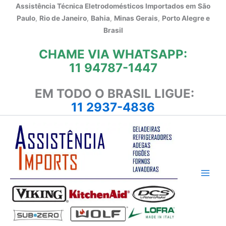
Ir
Assistência Técnica Eletrodomésticos Importados em
São
para
Paulo
,
Rio de Janeiro
,
Bahia
,
Minas Gerais
,
Porto Alegre e
o
Brasil
conteúdo
CHAME VIA WHATSAPP:
11 94787-1447
EM TODO O BRASIL LIGUE:
11 2937-4836