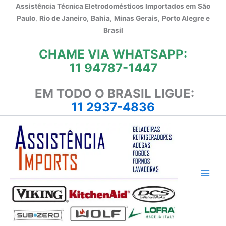
Ir
Assistência Técnica Eletrodomésticos Importados em
São
para
Paulo
,
Rio de Janeiro
,
Bahia
,
Minas Gerais
,
Porto Alegre e
o
Brasil
conteúdo
CHAME VIA WHATSAPP:
11 94787-1447
EM TODO O BRASIL LIGUE:
11 2937-4836