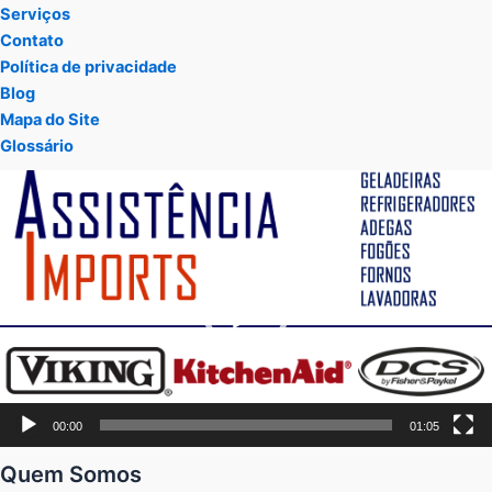
Serviços
Contato
Política de privacidade
Blog
Mapa do Site
Glossário
Tocador
de
vídeo
00:00
01:05
Quem Somos