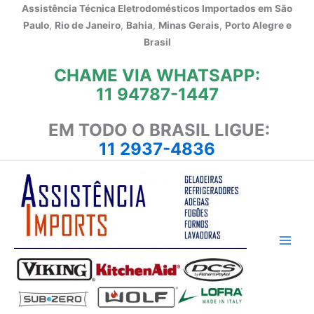
Ir
Assistência Técnica Eletrodomésticos Importados em
São
para
Paulo
,
Rio de Janeiro
,
Bahia
,
Minas Gerais
,
Porto Alegre e
o
Brasil
conteúdo
CHAME VIA WHATSAPP:
11 94787-1447
EM TODO O BRASIL LIGUE:
11 2937-4836