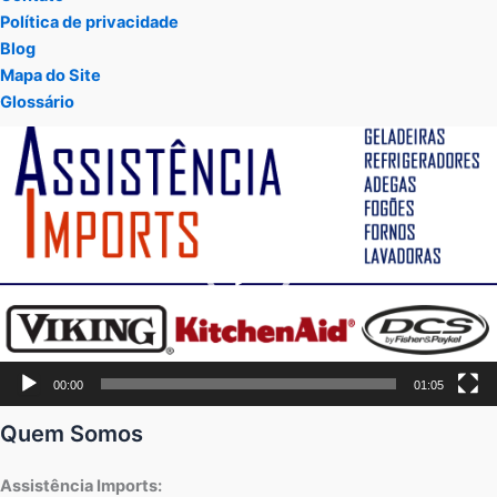
Política de privacidade
Blog
Mapa do Site
Glossário
Tocador
de
vídeo
00:00
01:05
Quem Somos
Assistência Imports: