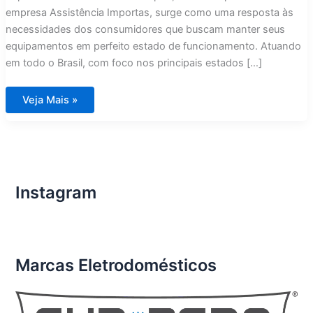
empresa Assistência Importas, surge como uma resposta às
necessidades dos consumidores que buscam manter seus
equipamentos em perfeito estado de funcionamento. Atuando
em todo o Brasil, com foco nos principais estados […]
Assistência
Veja Mais »
Técnica
Eletrodomésticos
Importados
São
José
dos
Campos
Instagram
Marcas Eletrodomésticos