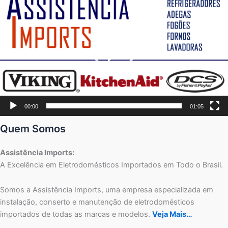
de
vídeo
00:00
01:05
Quem Somos
Assistência Imports:
A Excelência em Eletrodomésticos Importados em Todo o Brasil.
Somos a Assistência Imports, uma empresa especializada em
instalação, conserto e manutenção de eletrodomésticos
importados de todas as marcas e modelos.
Veja Mais…