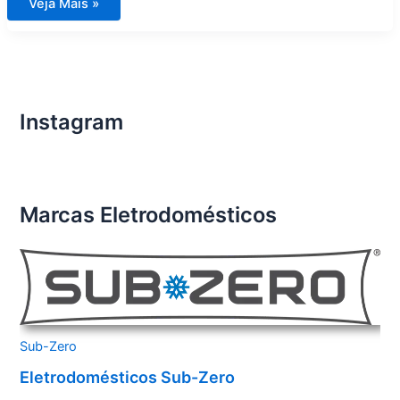
Assistência
Veja Mais »
Técnica
Eletrodomésticos
Importados
São
Bernardo
do
Campo
Instagram
Marcas Eletrodomésticos
Sub-Zero
Eletrodomésticos Sub-Zero