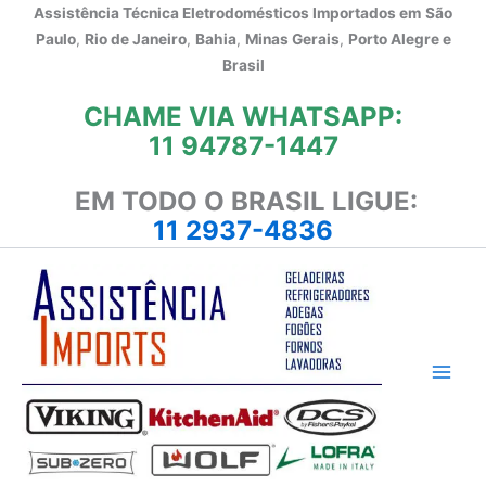
Ir
Assistência Técnica Eletrodomésticos Importados em
São
para
Paulo
,
Rio de Janeiro
,
Bahia
,
Minas Gerais
,
Porto Alegre e
o
Brasil
conteúdo
CHAME VIA WHATSAPP:
11 94787-1447
EM TODO O BRASIL LIGUE:
11 2937-4836