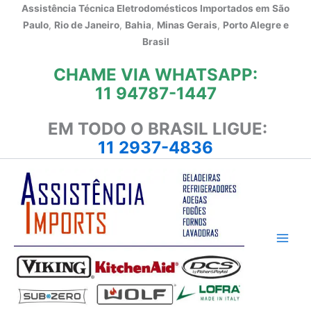
Ir
Assistência Técnica Eletrodomésticos Importados em
São
para
Paulo
,
Rio de Janeiro
,
Bahia
,
Minas Gerais
,
Porto Alegre e
o
Brasil
conteúdo
CHAME VIA WHATSAPP:
11 94787-1447
EM TODO O BRASIL LIGUE:
11 2937-4836