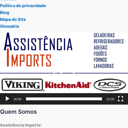
Política de privacidade
Blog
Mapa do Site
Glossário
Tocador
de
vídeo
00:00
01:05
Quem Somos
Assistência Imports: