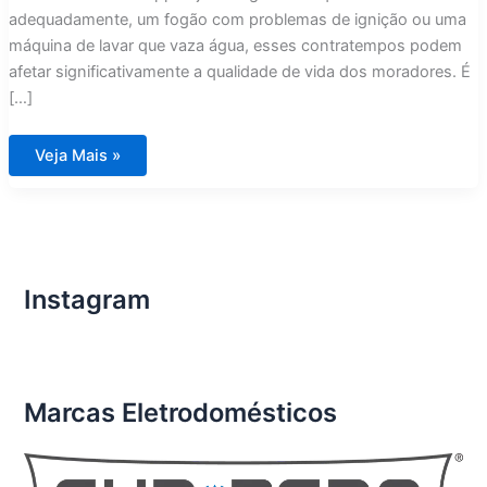
adequadamente, um fogão com problemas de ignição ou uma
máquina de lavar que vaza água, esses contratempos podem
afetar significativamente a qualidade de vida dos moradores. É
[…]
Conserto
Veja Mais »
de
Eletrodomésticos
Importados
em
Condomínios
de
Luxo
Condomínio
Aura
Instagram
Tijuca
Marcas Eletrodomésticos