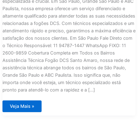
especializada é crucial. Em São Paulo, Grande São Paulo e ABC
Paulista, nossa empresa oferece um serviço diferenciado e
altamente qualificado para atender todas as suas necessidades
relacionadas a fogões DCS. Com técnicos especializados e um
atendimento rápido e preciso, garantimos a máxima eficiência e
satisfação dos nossos clientes. Em São Paulo Fale Direto com
o Técnico Responsável: 11 94787-1447 WhatsApp FIXO: 11
2600-9859 Cobertura Completa em Todos os Bairros
Assistência Técnica Fogão DCS Santo Amaro, nossa rede de
assistência técnica abrange todos os bairros de São Paulo,
Grande São Paulo e ABC Paulista. Isso significa que, não
importa onde você esteja, um técnico especializado está
pronto para atendê-lo com a rapidez e a […]
Assistência
Veja Mais »
Técnica
Fogão
DCS
Santo
Amaro