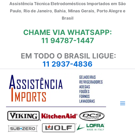
Ir
Assistência Técnica Eletrodomésticos Importados em
São
para
Paulo
,
Rio de Janeiro
,
Bahia
,
Minas Gerais
,
Porto Alegre e
o
Brasil
conteúdo
CHAME VIA WHATSAPP:
11 94787-1447
EM TODO O BRASIL LIGUE:
11 2937-4836