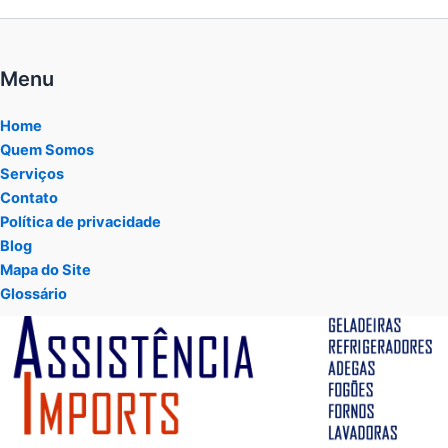
Menu
Home
Quem Somos
Serviços
Contato
Política de privacidade
Blog
Mapa do Site
Glossário
Tocador
de
vídeo