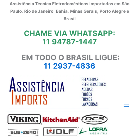
Ir
Assistência Técnica Eletrodomésticos Importados em
São
para
Paulo
,
Rio de Janeiro
,
Bahia
,
Minas Gerais
,
Porto Alegre e
o
Brasil
conteúdo
CHAME VIA WHATSAPP:
11 94787-1447
EM TODO O BRASIL LIGUE:
11 2937-4836