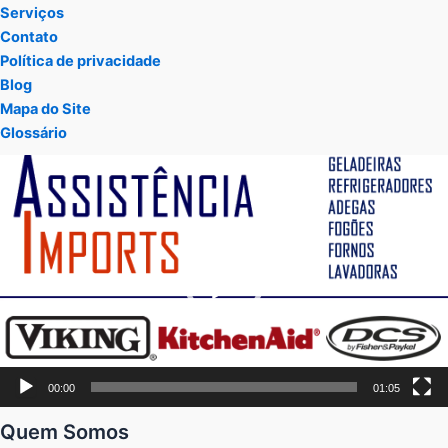
Serviços
Contato
Política de privacidade
Blog
Mapa do Site
Glossário
Tocador
de
vídeo
00:00
01:05
Quem Somos