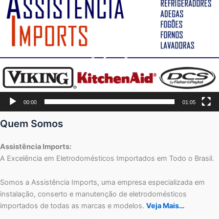
de
vídeo
00:00
01:05
Quem Somos
Assistência Imports:
A Excelência em Eletrodomésticos Importados em Todo o Brasil.
Somos a Assistência Imports, uma empresa especializada em
instalação, conserto e manutenção de eletrodomésticos
importados de todas as marcas e modelos.
Veja Mais…