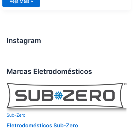
Assistência
Veja Mais »
Técnica
Eletrodomésticos
Importados
São
Bernardo
do
Campo
Instagram
Marcas Eletrodomésticos
Sub-Zero
Eletrodomésticos Sub-Zero