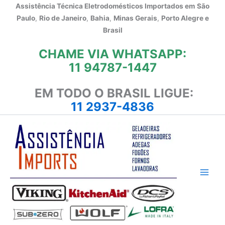
Ir
Assistência Técnica Eletrodomésticos Importados em
São
para
Paulo
,
Rio de Janeiro
,
Bahia
,
Minas Gerais
,
Porto Alegre e
o
Brasil
conteúdo
CHAME VIA WHATSAPP:
11 94787-1447
EM TODO O BRASIL LIGUE:
11 2937-4836