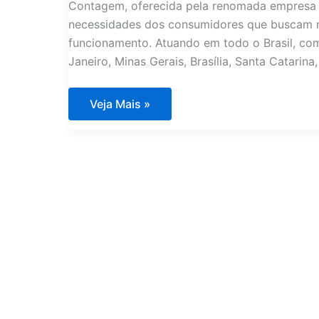
Contagem, oferecida pela renomada empresa 
necessidades dos consumidores que buscam m
funcionamento. Atuando em todo o Brasil, com
Janeiro, Minas Gerais, Brasília, Santa Catarina,
Assistência
Veja Mais »
Técnica
Eletrodomésticos
Importados
Contagem