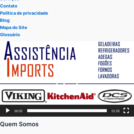
Contato
Política de privacidade
Blog
Mapa do Site
Glossário
Tocador
de
vídeo
00:00
01:05
Quem Somos