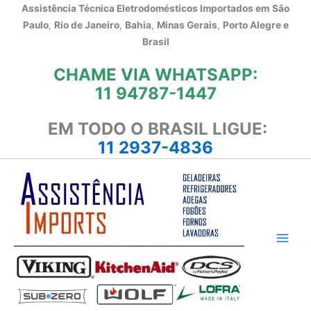
Ir
Assistência Técnica Eletrodomésticos Importados em
São
para
Paulo
,
Rio de Janeiro
,
Bahia
,
Minas Gerais
,
Porto Alegre e
o
Brasil
conteúdo
CHAME VIA WHATSAPP:
11 94787-1447
EM TODO O BRASIL LIGUE:
11 2937-4836