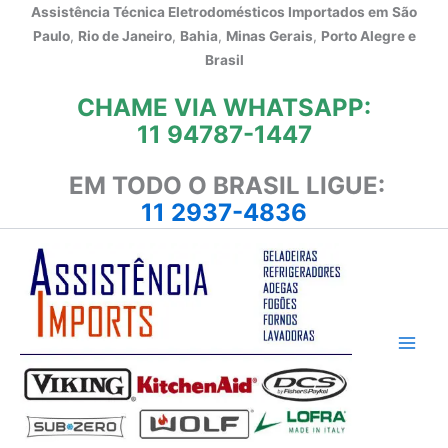
Ir
Assistência Técnica Eletrodomésticos Importados em
São
para
Paulo
,
Rio de Janeiro
,
Bahia
,
Minas Gerais
,
Porto Alegre e
o
Brasil
conteúdo
CHAME VIA WHATSAPP:
11 94787-1447
EM TODO O BRASIL LIGUE:
11 2937-4836