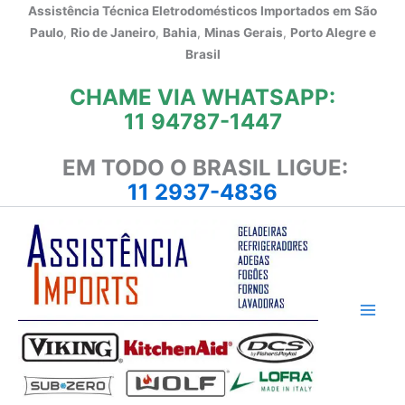
Ir
Assistência Técnica Eletrodomésticos Importados em
São
para
Paulo
,
Rio de Janeiro
,
Bahia
,
Minas Gerais
,
Porto Alegre e
o
Brasil
conteúdo
CHAME VIA WHATSAPP:
11 94787-1447
EM TODO O BRASIL LIGUE:
11 2937-4836