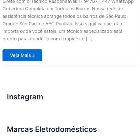
Direto com o Técnico Responsável: 11 94787-1447 WhatsApp
Cobertura Completa em Todos os Bairros Nossa rede de
assistência técnica abrange todos os bairros de São Paulo,
Grande São Paulo e ABC Paulista. Isso significa que, não
importa onde você esteja, um técnico especializado está
pronto para atendê-lo com a rapidez e […]
Assistência
Veja Mais »
Técnica
Fogões
Lofra
em
São
Paulo
Instagram
Marcas Eletrodomésticos