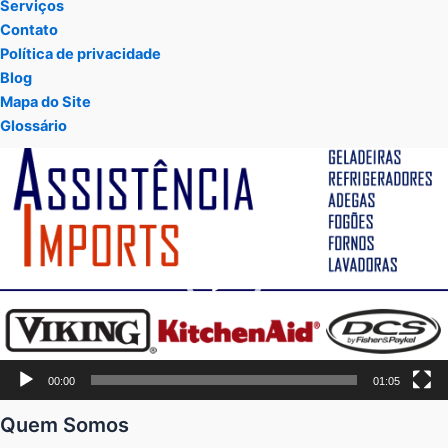
Serviços
Contato
Política de privacidade
Blog
Mapa do Site
Glossário
Tocador
de
vídeo
00:00
01:05
Quem Somos