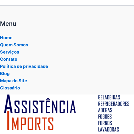
Menu
Home
Quem Somos
Serviços
Contato
Política de privacidade
Blog
Mapa do Site
Glossário
Tocador
de
vídeo