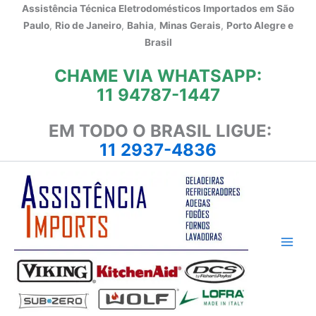
Ir
Assistência Técnica Eletrodomésticos Importados em
São
para
Paulo
,
Rio de Janeiro
,
Bahia
,
Minas Gerais
,
Porto Alegre e
o
Brasil
conteúdo
CHAME VIA WHATSAPP:
11 94787-1447
EM TODO O BRASIL LIGUE:
11 2937-4836