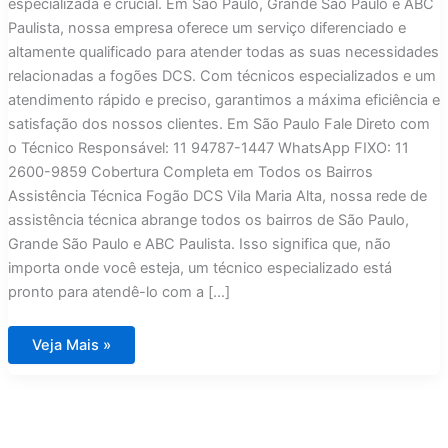
especializada é crucial. Em São Paulo, Grande São Paulo e ABC
Paulista, nossa empresa oferece um serviço diferenciado e
altamente qualificado para atender todas as suas necessidades
relacionadas a fogões DCS. Com técnicos especializados e um
atendimento rápido e preciso, garantimos a máxima eficiência e
satisfação dos nossos clientes. Em São Paulo Fale Direto com
o Técnico Responsável: 11 94787-1447 WhatsApp FIXO: 11
2600-9859 Cobertura Completa em Todos os Bairros
Assistência Técnica Fogão DCS Vila Maria Alta, nossa rede de
assistência técnica abrange todos os bairros de São Paulo,
Grande São Paulo e ABC Paulista. Isso significa que, não
importa onde você esteja, um técnico especializado está
pronto para atendê-lo com a […]
Assistência
Veja Mais »
Técnica
Fogão
DCS
Vila
Maria
Alta