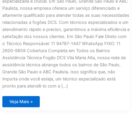
especializada é crucial. Em São Paulo, Grande São Paulo e ABC
Paulista, nossa empresa oferece um serviço diferenciado e
altamente qualificado para atender todas as suas necessidades
relacionadas a fogões DCS. Com técnicos especializados e um
atendimento rápido e preciso, garantimos a máxima eficiência e
satisfação dos nossos clientes. Em São Paulo Fale Direto com
o Técnico Responsável: 11 94787-1447 WhatsApp FIXO: 11
2600-9859 Cobertura Completa em Todos os Bairros
Assistência Técnica Fogão DCS Vila Maria Alta, nossa rede de
assistência técnica abrange todos os bairros de São Paulo,
Grande São Paulo e ABC Paulista. Isso significa que, não
importa onde você esteja, um técnico especializado está
pronto para atendê-lo com a […]
Assistência
Veja Mais »
Técnica
Fogão
DCS
Vila
Maria
Alta