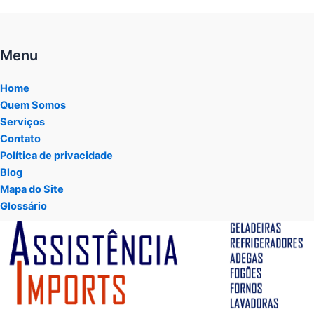
Menu
Home
Quem Somos
Serviços
Contato
Política de privacidade
Blog
Mapa do Site
Glossário
Tocador
de
vídeo