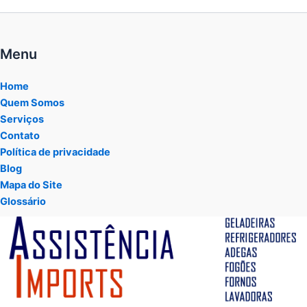
Menu
Home
Quem Somos
Serviços
Contato
Política de privacidade
Blog
Mapa do Site
Glossário
Tocador
de
vídeo