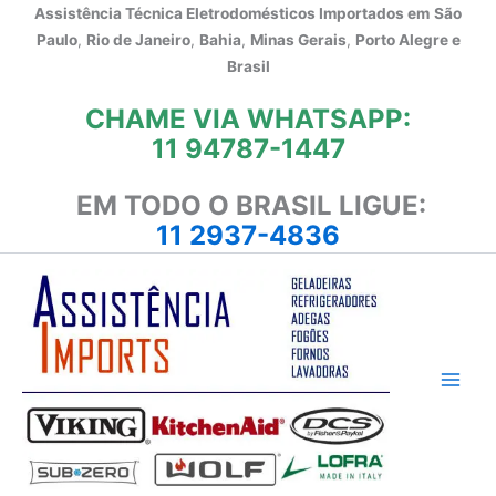
Ir
Assistência Técnica Eletrodomésticos Importados em
São
para
Paulo
,
Rio de Janeiro
,
Bahia
,
Minas Gerais
,
Porto Alegre e
o
Brasil
conteúdo
CHAME VIA WHATSAPP:
11 94787-1447
EM TODO O BRASIL LIGUE:
11 2937-4836