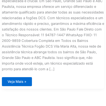
especializada é crucial. Em São Paulo, Grande São Paulo e ABC
Paulista, nossa empresa oferece um serviço diferenciado e
altamente qualificado para atender todas as suas necessidades
relacionadas a fogões DCS. Com técnicos especializados e um
atendimento rápido e preciso, garantimos a máxima eficiência e
satisfação dos nossos clientes. Em São Paulo Fale Direto com
o Técnico Responsável: 11 94787-1447 WhatsApp FIXO: 11
2600-9859 Cobertura Completa em Todos os Bairros
Assistência Técnica Fogão DCS Vila Maria Alta, nossa rede de
assistência técnica abrange todos os bairros de São Paulo,
Grande São Paulo e ABC Paulista. Isso significa que, não
importa onde você esteja, um técnico especializado está
pronto para atendê-lo com a […]
Assistência
Veja Mais »
Técnica
Fogão
DCS
Vila
Maria
Alta