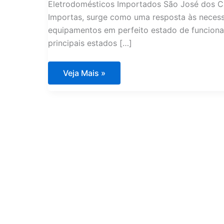
Eletrodomésticos Importados São José dos C
Importas, surge como uma resposta às neces
equipamentos em perfeito estado de funciona
principais estados […]
Assistência
Veja Mais »
Técnica
Eletrodomésticos
Importados
São
José
dos
Campos