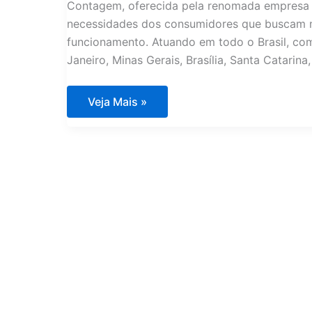
Contagem, oferecida pela renomada empresa 
necessidades dos consumidores que buscam m
funcionamento. Atuando em todo o Brasil, com
Janeiro, Minas Gerais, Brasília, Santa Catarina,
Assistência
Veja Mais »
Técnica
Eletrodomésticos
Importados
Contagem