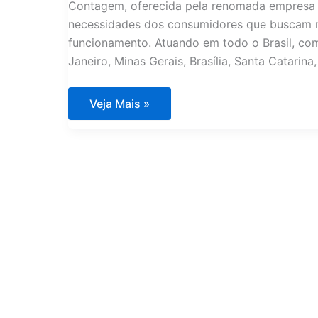
Contagem, oferecida pela renomada empresa 
necessidades dos consumidores que buscam m
funcionamento. Atuando em todo o Brasil, com
Janeiro, Minas Gerais, Brasília, Santa Catarina,
Assistência
Veja Mais »
Técnica
Eletrodomésticos
Importados
Contagem