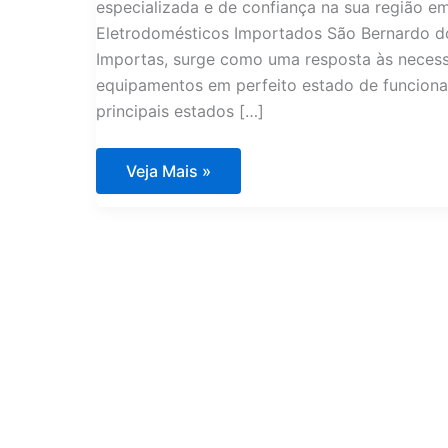
especializada e de confiança na sua região 
Eletrodomésticos Importados São Bernardo d
Importas, surge como uma resposta às neces
equipamentos em perfeito estado de funciona
principais estados […]
Assistência
Veja Mais »
Técnica
Eletrodomésticos
Importados
São
Bernardo
do
Campo