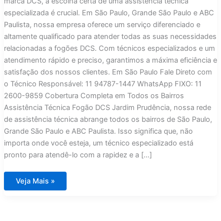
marca DCS, a escolha certa de uma assistência técnica
especializada é crucial. Em São Paulo, Grande São Paulo e ABC
Paulista, nossa empresa oferece um serviço diferenciado e
altamente qualificado para atender todas as suas necessidades
relacionadas a fogões DCS. Com técnicos especializados e um
atendimento rápido e preciso, garantimos a máxima eficiência e
satisfação dos nossos clientes. Em São Paulo Fale Direto com
o Técnico Responsável: 11 94787-1447 WhatsApp FIXO: 11
2600-9859 Cobertura Completa em Todos os Bairros
Assistência Técnica Fogão DCS Jardim Prudência, nossa rede
de assistência técnica abrange todos os bairros de São Paulo,
Grande São Paulo e ABC Paulista. Isso significa que, não
importa onde você esteja, um técnico especializado está
pronto para atendê-lo com a rapidez e a […]
Assistência
Veja Mais »
Técnica
Fogão
DCS
Jardim
Prudência