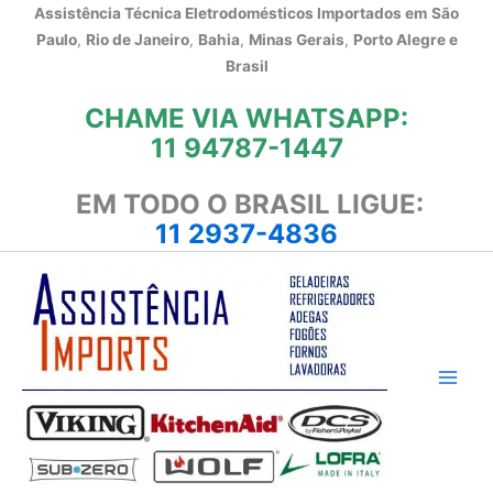
Ir
Assistência Técnica Eletrodomésticos Importados em
São
para
Paulo
,
Rio de Janeiro
,
Bahia
,
Minas Gerais
,
Porto Alegre e
o
Brasil
conteúdo
CHAME VIA WHATSAPP:
11 94787-1447
EM TODO O BRASIL LIGUE:
11 2937-4836