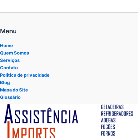
Menu
Home
Quem Somos
Serviços
Contato
Política de privacidade
Blog
Mapa do Site
Glossário
Tocador
de
vídeo