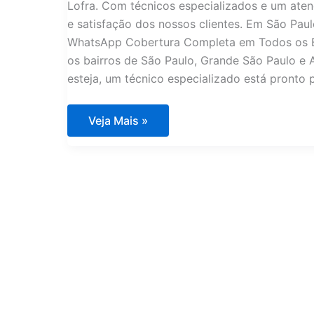
Lofra. Com técnicos especializados e um aten
e satisfação dos nossos clientes. Em São Pau
WhatsApp Cobertura Completa em Todos os Ba
os bairros de São Paulo, Grande São Paulo e A
esteja, um técnico especializado está pronto 
Assistência
Veja Mais »
Técnica
Fogões
Lofra
em
São
Paulo