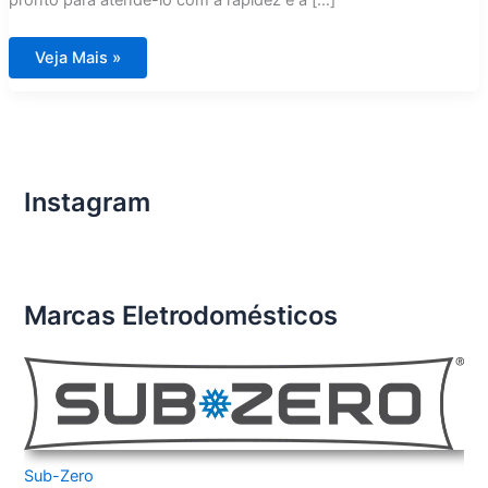
pronto para atendê-lo com a rapidez e a […]
Assistência
Veja Mais »
Técnica
Fogão
DCS
City
América
Instagram
Marcas Eletrodomésticos
Sub-Zero