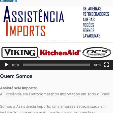
Glossário
Tocador
de
vídeo
00:00
01:05
Quem Somos
Assistência Imports:
A Excelência em Eletrodomésticos Importados em Todo o Brasil.
Somos a Assistência Imports, uma empresa especializada em
instalação, conserto e manutenção de eletrodomésticos