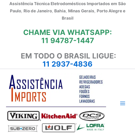
Ir
Assistência Técnica Eletrodomésticos Importados em
São
para
Paulo
,
Rio de Janeiro
,
Bahia
,
Minas Gerais
,
Porto Alegre e
o
Brasil
conteúdo
CHAME VIA WHATSAPP:
11 94787-1447
EM TODO O BRASIL LIGUE:
11 2937-4836