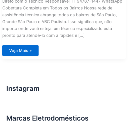
Direto com o Técnico Responsável: 11 94787-1447 WhatsApp
Cobertura Completa em Todos os Bairros Nossa rede de
assistência técnica abrange todos os bairros de São Paulo,
Grande São Paulo e ABC Paulista. Isso significa que, não
importa onde você esteja, um técnico especializado está
pronto para atendê-lo com a rapidez e […]
Assistência
Veja Mais »
Técnica
Fogões
Lofra
em
São
Paulo
Instagram
Marcas Eletrodomésticos