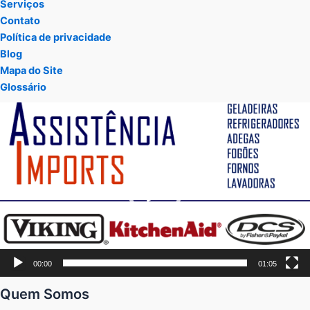
Serviços
Contato
Política de privacidade
Blog
Mapa do Site
Glossário
Tocador
de
vídeo
00:00
01:05
Quem Somos