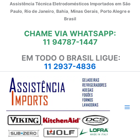
Ir
Assistência Técnica Eletrodomésticos Importados em
São
para
Paulo
,
Rio de Janeiro
,
Bahia
,
Minas Gerais
,
Porto Alegre e
o
Brasil
conteúdo
CHAME VIA WHATSAPP:
11 94787-1447
EM TODO O BRASIL LIGUE:
11 2937-4836